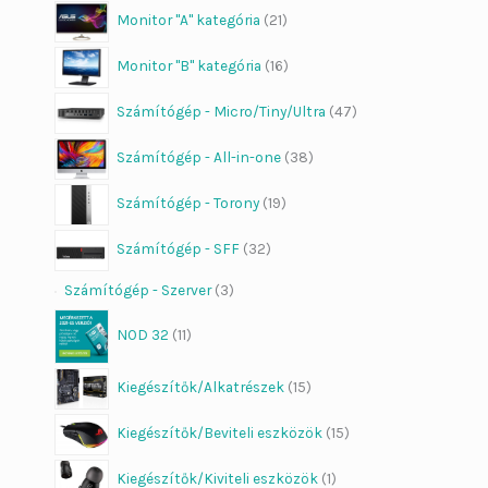
Monitor "A" kategória
21
Monitor "B" kategória
16
Számítógép - Micro/Tiny/Ultra
47
Számítógép - All-in-one
38
Számítógép - Torony
19
Dier Job asszisztens
Bezár
Számítógép - SFF
32
Számítógép - Szerver
3
Szia!
Én a
Dier Job asszisztens
vagyok. Írj be egy terméknevet (pl.
NOD 32
11
„Lenovo L570”), vagy kérdezd:
„Nyitvatartás”, „ÁSZF”, „Adatvédelem”.
Kiegészítők/Alkatrészek
15
Kiegészítők/Beviteli eszközök
15
Kiegészítők/Kiviteli eszközök
1