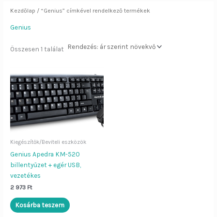
Kezdőlap
/ “Genius” címkével rendelkező termékek
Genius
Összesen 1 találat
Kiegészítők/Beviteli eszközök
Genius Apedra KM-520
billentyűzet + egér USB,
vezetékes
2 973
Ft
Kosárba teszem