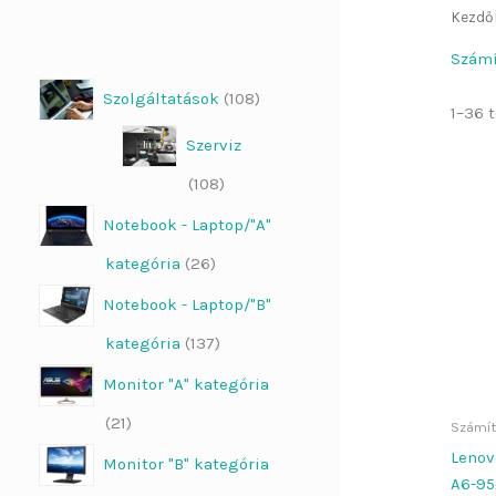
Kezdő
Számí
Szolgáltatások
108
1–36 
Szerviz
108
Notebook - Laptop/"A"
kategória
26
Notebook - Laptop/"B"
kategória
137
Monitor "A" kategória
21
Számít
Lenov
Monitor "B" kategória
A6-9