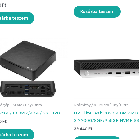
0
Ft
Kosárba teszem
sárba teszem
ógép - Micro/Tiny/Ultra
Számítógép - Micro/Tiny/Ultra
vc60/ I3 3217/4 GB/ SSD 120
HP EliteDesk 705 G4 DM AMD
3 2200G/8GB/256GB NVME S
0
Ft
39 440
Ft
sárba teszem