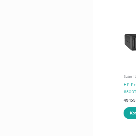
Számít
HP Pr
6500T
49 15
Ko