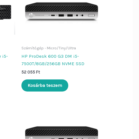
Számítógép - Micro/Tiny/Ultra
 i5-
HP ProDesk 600 G3 DM i5-
7500T/8GB/256GB NVME SSD
52 055
Ft
Kosárba teszem