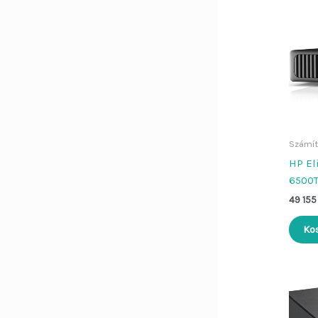
Számít
HP El
6500
49 15
Ko