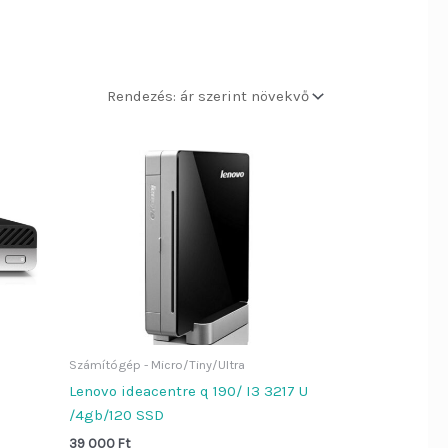
Számítógép - Micro/Tiny/Ultra
Lenovo ideacentre q 190/ I3 3217 U
/4gb/120 SSD
39 000
Ft