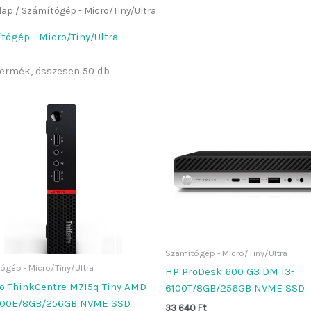
lap
/ Számítógép - Micro/Tiny/Ultra
tógép - Micro/Tiny/Ultra
termék, összesen 50 db
Számítógép - Micro/Tiny/Ultra
ógép - Micro/Tiny/Ultra
HP ProDesk 600 G3 DM i3-
o ThinkCentre M715q Tiny AMD
6100T/8GB/256GB NVME SSD
500E/8GB/256GB NVME SSD
33 640
Ft