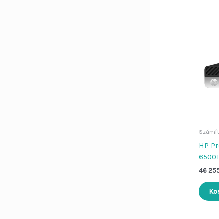
Számít
HP Pr
6500
46 25
Ko