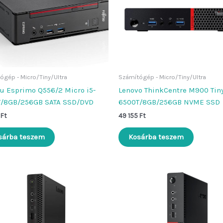
ógép - Micro/Tiny/Ultra
Számítógép - Micro/Tiny/Ultra
su Esprimo Q556/2 Micro i5-
Lenovo ThinkCentre M900 Tiny
/8GB/256GB SATA SSD/DVD
6500T/8GB/256GB NVME SSD
5
Ft
49 155
Ft
sárba teszem
Kosárba teszem