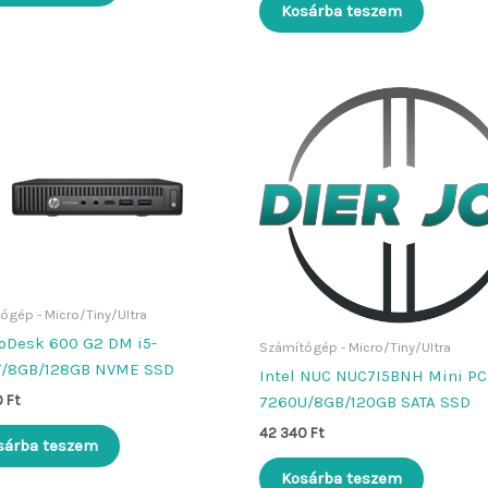
Kosárba teszem
ógép - Micro/Tiny/Ultra
oDesk 600 G2 DM i5-
Számítógép - Micro/Tiny/Ultra
T/8GB/128GB NVME SSD
Intel NUC NUC7I5BNH Mini PC 
0
Ft
7260U/8GB/120GB SATA SSD
42 340
Ft
sárba teszem
Kosárba teszem