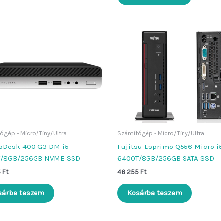
ógép - Micro/Tiny/Ultra
Számítógép - Micro/Tiny/Ultra
oDesk 400 G3 DM i5-
Fujitsu Esprimo Q556 Micro i
T/8GB/256GB NVME SSD
6400T/8GB/256GB SATA SSD
5
Ft
46 255
Ft
sárba teszem
Kosárba teszem