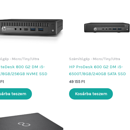
ógép - Micro/Tiny/Ultra
Számítógép - Micro/Tiny/Ultra
iteDesk 800 G2 DM i5-
HP ProDesk 600 G2 DM i5-
T/8GB/256GB NVME SSD
6500T/8GB/240GB SATA SSD
5
Ft
49 155
Ft
sárba teszem
Kosárba teszem