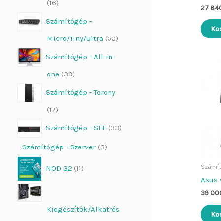
16
27 84
Számítógép -
Ko
Micro/Tiny/Ultra
50
Számítógép - All-in-
one
39
Számítógép - Torony
17
Számítógép - SFF
33
Számítógép - Szerver
3
Számít
NOD 32
11
Asus 
39 00
Kiegészítők/Alkatrés
Ko