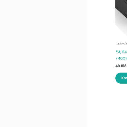
Számít
Fujit
7400T
49 15
Ko