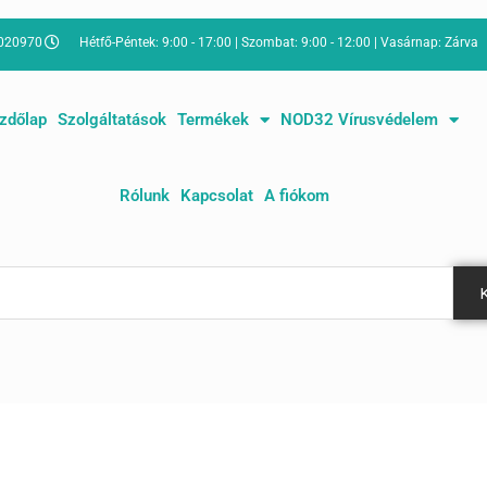
Sorted
by
price:
8020970
Hétfő-Péntek: 9:00 - 17:00 | Szombat: 9:00 - 12:00 | Vasárnap: Zárva
low
to
high
zdőlap
Szolgáltatások
Termékek
NOD32 Vírusvédelem
Rólunk
Kapcsolat
A fiókom