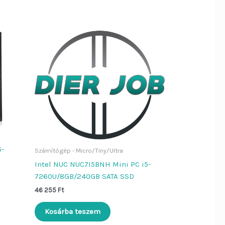
5-
Számítógép - Micro/Tiny/Ultra
Intel NUC NUC7I5BNH Mini PC i5-
7260U/8GB/240GB SATA SSD
46 255
Ft
Kosárba teszem