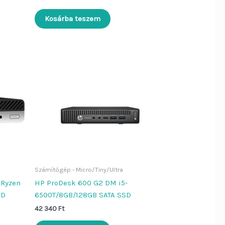
Kosárba teszem
Számítógép - Micro/Tiny/Ultra
 Ryzen
HP ProDesk 600 G2 DM i5-
SD
6500T/8GB/128GB SATA SSD
42 340
Ft