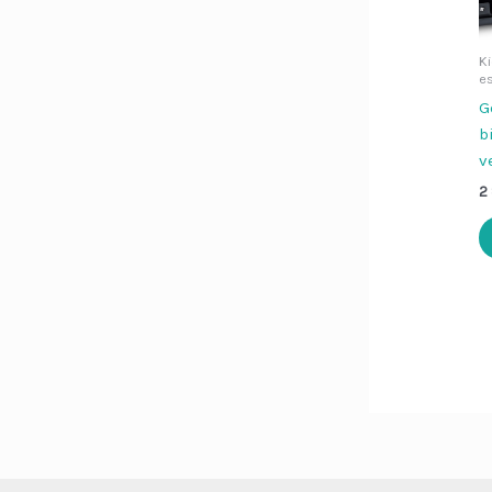
Ki
e
G
b
v
2