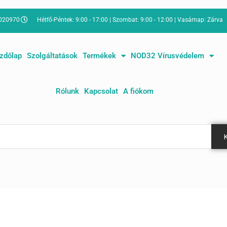
8020970
Hétfő-Péntek: 9:00 - 17:00 | Szombat: 9:00 - 12:00 | Vasárnap: Zárva
zdőlap
Szolgáltatások
Termékek
NOD32 Vírusvédelem
Rólunk
Kapcsolat
A fiókom