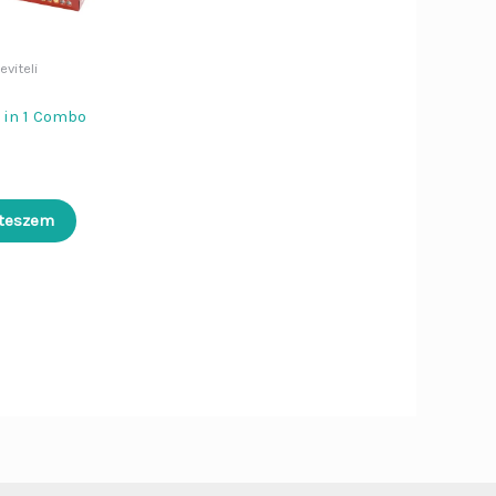
Bezár
Dier Job asszisztens
viteli
Szia!
Én a
Dier Job asszisztens
vagyok. Írj be egy terméknevet (pl.
2 in 1 Combo
„Lenovo L570”), vagy kérdezd:
„Nyitvatartás”, „ÁSZF”,
„Adatvédelem”.
 teszem
Küldés