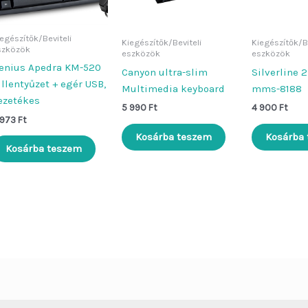
egészítők/Beviteli
Kiegészítők/Beviteli
Kiegészítők/Be
szközök
eszközök
eszközök
enius Apedra KM-520
Canyon ultra-slim
Silverline 
illentyűzet + egér USB,
Multimedia keyboard
mms-8188
ezetékes
5 990
Ft
4 900
Ft
 973
Ft
Kosárba teszem
Kosárba
Kosárba teszem