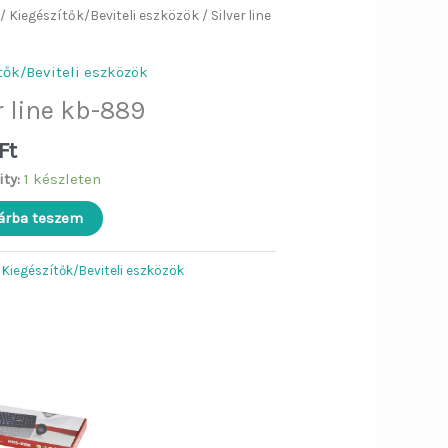
ég
/
Kiegészítők/Beviteli eszközök
/ Silver line
tők/Beviteli eszközök
r line kb-889
Ft
ity:
1 készleten
árba teszem
:
Kiegészítők/Beviteli eszközök