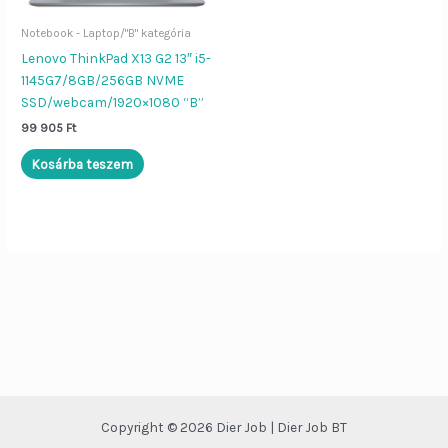
Notebook - Laptop/"B" kategória
Dier Job asszisztens
Bezár
Lenovo ThinkPad X13 G2 13″ i5-
1145G7/8GB/256GB NVME
SSD/webcam/1920×1080 “B”
Szia!
Én a
Dier Job asszisztens
99 905
Ft
vagyok. Írj be egy terméknevet (pl.
„Lenovo L570”), vagy kérdezd:
Kosárba teszem
„Nyitvatartás”, „ÁSZF”, „Adatvédelem”.
Copyright © 2026 Dier Job | Dier Job BT