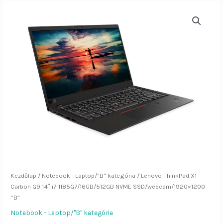
Lenovo
ThinkPad
X1
Carbon
G9
14"
i7-
1185G7/16GB/512GB
NVME
SSD/webcam/1920x1200
"B"
mennyiség
Kezdőlap
/
Notebook - Laptop/"B" kategória
/ Lenovo ThinkPad X1
Carbon G9 14″ i7-1185G7/16GB/512GB NVME SSD/webcam/1920×1200
“B”
Notebook - Laptop/"B" kategória