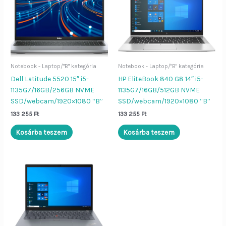
Notebook - Laptop/"B" kategória
Notebook - Laptop/"B" kategória
Dell Latitude 5520 15″ i5-
HP EliteBook 840 G8 14″ i5-
1135G7/16GB/256GB NVME
1135G7/16GB/512GB NVME
SSD/webcam/1920×1080 “B”
SSD/webcam/1920×1080 “B”
133 255
Ft
133 255
Ft
Kosárba teszem
Kosárba teszem