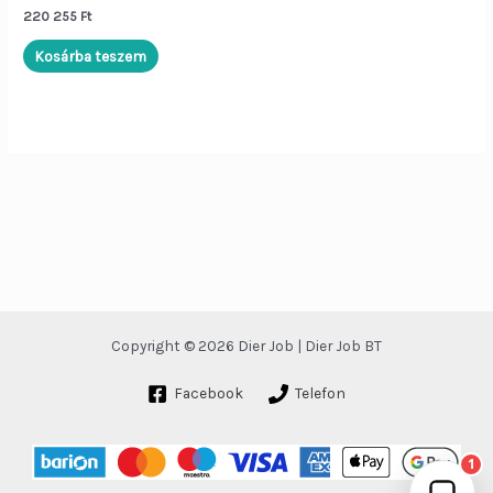
Szia!
Én a
Dier Job asszisztens
220 255
Ft
vagyok. Írj be egy terméknevet (pl.
„Lenovo L570”), vagy kérdezd:
Kosárba teszem
„Nyitvatartás”, „ÁSZF”, „Adatvédelem”.
Copyright © 2026 Dier Job | Dier Job BT
Facebook
Telefon
Küldés
1