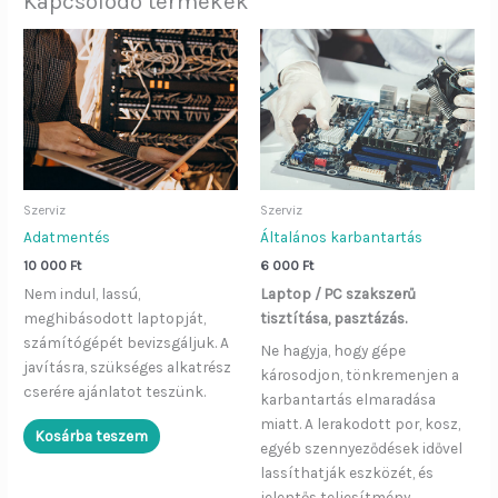
Kapcsolódó termékek
Szerviz
Szerviz
Adatmentés
Általános karbantartás
10 000
Ft
6 000
Ft
Nem indul, lassú,
Laptop / PC szakszerű
meghibásodott laptopját,
tisztítása, pasztázás.
számítógépét bevizsgáljuk. A
Ne hagyja, hogy gépe
javításra, szükséges alkatrész
károsodjon, tönkremenjen a
cserére ajánlatot teszünk.
karbantartás elmaradása
miatt. A lerakodott por, kosz,
Kosárba teszem
egyéb szennyeződések idővel
lassíthatják eszközét, és
jelentős teljesítmény