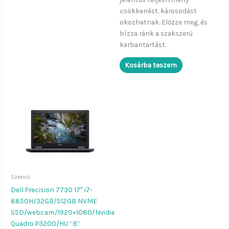
csökkenést, károsodást
okozhatnak. Előzze meg, és
bízza ránk a szakszerű
karbantartást.
Kosárba teszem
Szerviz
Dell Precision 7730 17″ i7-
Dier Job asszisztens
Bezár
8850H/32GB/512GB NVME
SSD/webcam/1920×1080/Nvidia
Quadro P3200/HU “B”