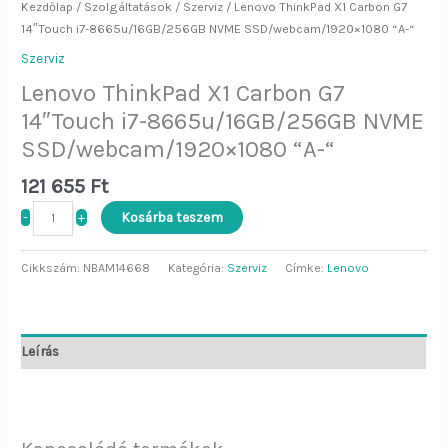
Kezdőlap
/
Szolgáltatások
/
Szerviz
/ Lenovo ThinkPad X1 Carbon G7
14″Touch i7-8665u/16GB/256GB NVME SSD/webcam/1920×1080 “A-“
Szerviz
Lenovo ThinkPad X1 Carbon G7
14″Touch i7-8665u/16GB/256GB NVME
SSD/webcam/1920×1080 “A-“
121 655
Ft
-
+
Kosárba teszem
Cikkszám:
NBAM14668
Kategória:
Szerviz
Címke:
Lenovo
Leírás