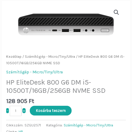
HP
EliteDesk
800
G6
DM
i5-
10500T/16GB/256GB
NVME
SSD
mennyiség
Kezdőlap
/
Számítógép - Micro/Tiny/Ultra
/ HP EliteDesk 800 G6 DM i5-
10500T/16GB/256GB NVME SSD
Számítógép - Micro/Tiny/Ultra
HP EliteDesk 800 G6 DM i5-
10500T/16GB/256GB NVME SSD
128 905
Ft
-
+
Kosárba teszem
Cikkszám:
SZGU2571
Kategória:
Számítógép - Micro/Tiny/Ultra
Címke:
HP