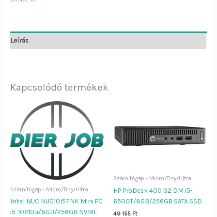
Leírás
Kapcsolódó termékek
Számítógép - Micro/Tiny/Ultra
Számítógép - Micro/Tiny/Ultra
HP ProDesk 400 G2 DM i5-
6500T/8GB/256GB SATA SSD
Intel NUC NUC10I5FNK Mini PC
i5-10210u/8GB/256GB NVME
49 155
Ft