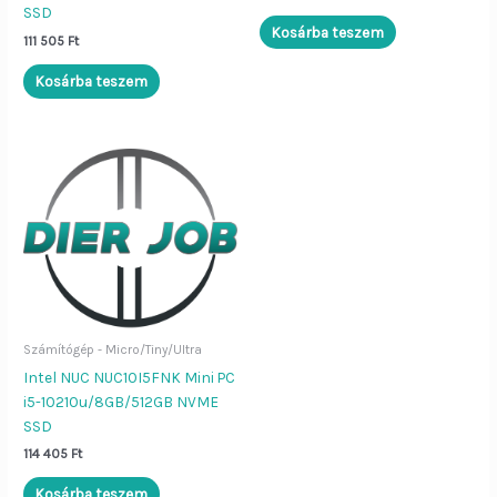
SSD
Kosárba teszem
111 505
Ft
Kosárba teszem
Számítógép - Micro/Tiny/Ultra
Dier Job asszisztens
Bezár
Intel NUC NUC10I5FNK Mini PC
i5-10210u/8GB/512GB NVME
SSD
Szia!
Én a
Dier Job asszisztens
114 405
Ft
vagyok. Írj be egy terméknevet (pl.
„Lenovo L570”), vagy kérdezd:
Kosárba teszem