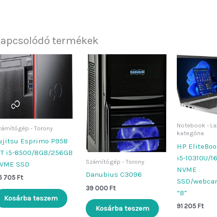
apcsolódó termékek
Notebook - La
zámítógép - Torony
kategória
ujitsu Esprimo P958
HP EliteBoo
T i5-8500/8GB/256GB
i5-10310U/
Számítógép - Torony
VME SSD
NVME
Danubius C3096
6 705
Ft
SSD/webca
39 000
Ft
“B”
Kosárba teszem
91 205
Ft
Kosárba teszem