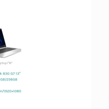
Bezár
Dier Job asszisztens
ptop/"B"
k 830 G7 13″
Szia!
Én a
Dier Job asszisztens
16GB/256GB
vagyok. Írj be egy terméknevet (pl.
„Lenovo L570”), vagy kérdezd:
m/1920×1080
„Nyitvatartás”, „ÁSZF”,
„Adatvédelem”.