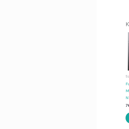
K
S
F
M
N
7