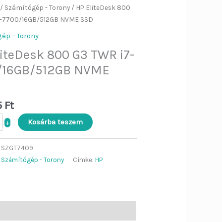
sk
/
Számítógép - Torony
/ HP EliteDesk 800
6GB/512GB
ség
7-7700/16GB/512GB NVME SSD
ép - Torony
iteDesk 800 G3 TWR i7-
/16GB/512GB NVME
5
Ft
Kosárba teszem
+
:
SZGT7409
:
Számítógép - Torony
Címke:
HP