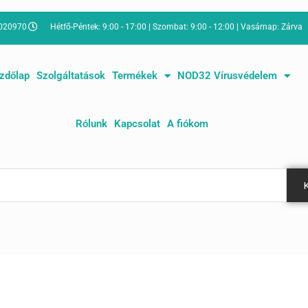
8020970
Hétfő-Péntek: 9:00 - 17:00 | Szombat: 9:00 - 12:00 | Vasárnap: Zárva
zdőlap
Szolgáltatások
Termékek
NOD32 Vírusvédelem
Rólunk
Kapcsolat
A fiókom