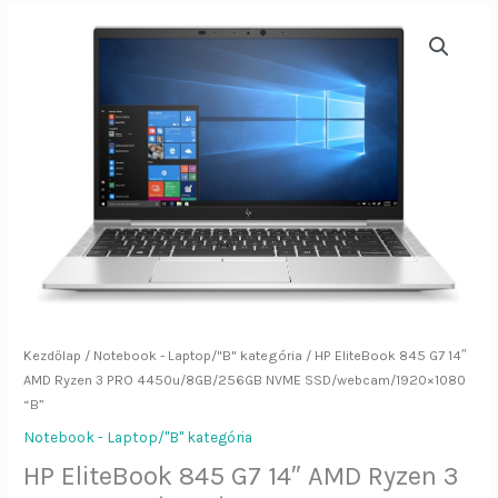
HP
EliteBook
845
G7
14"
AMD
Ryzen
3
PRO
4450u/8GB/256GB
NVME
SSD/webcam/1920x1080
"B"
mennyiség
Kezdőlap
/
Notebook - Laptop/"B" kategória
/ HP EliteBook 845 G7 14″
AMD Ryzen 3 PRO 4450u/8GB/256GB NVME SSD/webcam/1920×1080
“B”
Notebook - Laptop/"B" kategória
HP EliteBook 845 G7 14″ AMD Ryzen 3