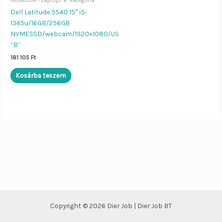
Dell Latitude 5540 15″ i5-
Dier Job asszisztens
Bezár
1345u/16GB/256GB
NVMESSD/webcam/1920×1080/US
“B”
Szia!
Én a
Dier Job asszisztens
181 105
Ft
vagyok. Írj be egy terméknevet (pl.
„Lenovo L570”), vagy kérdezd:
Kosárba teszem
„Nyitvatartás”, „ÁSZF”, „Adatvédelem”.
Copyright © 2026 Dier Job | Dier Job BT