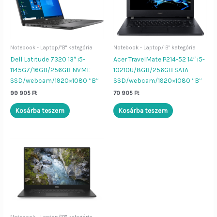
Notebook - Laptop/"B" kategória
Notebook - Laptop/"B" kategória
Dell Latitude 7320 13″ i5-
Acer TravelMate P214-52 14″ i5-
1145G7/16GB/256GB NVME
10210U/8GB/256GB SATA
SSD/webcam/1920×1080 “B”
SSD/webcam/1920×1080 “B”
99 905
Ft
70 905
Ft
Kosárba teszem
Kosárba teszem
Notebook - Laptop/"B" kategória