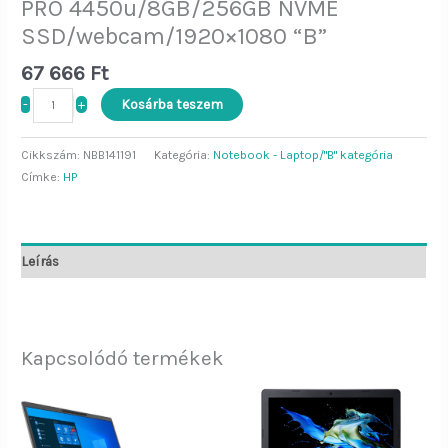
PRO 4450u/8GB/256GB NVME
SSD/webcam/1920×1080 “B”
67 666
Ft
-
+
Kosárba teszem
Cikkszám:
NBB141191
Kategória:
Notebook - Laptop/"B" kategória
Címke:
HP
Leírás
Kapcsolódó termékek