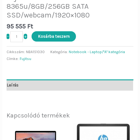
8365u/8GB/256GB SATA
SSD/webcam/1920×1080
95 555
Ft
-
+
Kosárba teszem
Cikkszám:
NBA151030
Kategória:
Notebook - Laptop/"A" kategória
Címke:
Fujitsu
Leírás
Kapcsolódó termékek