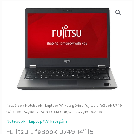
Fujitsu
LifeBook
U749
14"
i5-
8365u/8GB/256GB
SATA
SSD/webcam/1920x1080
mennyiség
Kezdőlap
/
Notebook - Laptop/"A" kategória
/ Fujitsu LifeBook U749
14″ i5-8365u/8GB/256GB SATA SSD/webcam/1920×1080
Notebook - Laptop/"A" kategória
Fujitsu LifeBook U749 14″ i5-