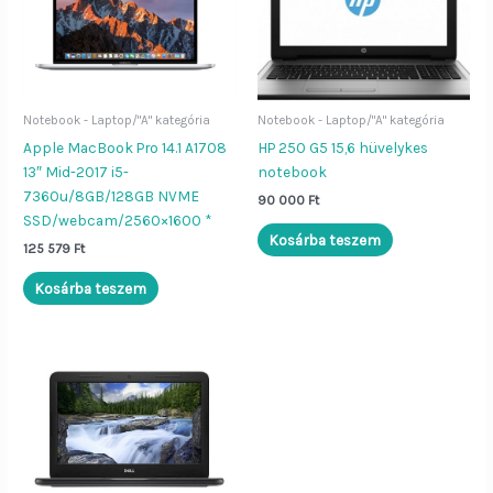
Notebook - Laptop/"A" kategória
Notebook - Laptop/"A" kategória
Apple MacBook Pro 14.1 A1708
HP 250 G5 15,6 hüvelykes
13″ Mid-2017 i5-
notebook
7360u/8GB/128GB NVME
90 000
Ft
SSD/webcam/2560×1600 *
Kosárba teszem
125 579
Ft
Kosárba teszem