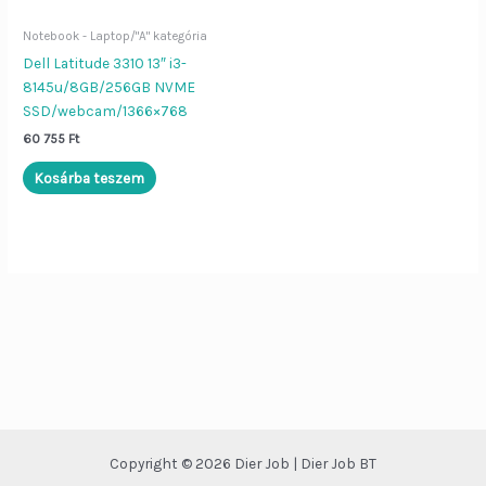
Notebook - Laptop/"A" kategória
Dier Job asszisztens
Bezár
Dell Latitude 3310 13″ i3-
8145u/8GB/256GB NVME
SSD/webcam/1366×768
Szia!
Én a
Dier Job asszisztens
60 755
Ft
vagyok. Írj be egy terméknevet (pl.
„Lenovo L570”), vagy kérdezd:
Kosárba teszem
„Nyitvatartás”, „ÁSZF”, „Adatvédelem”.
Copyright © 2026 Dier Job | Dier Job BT