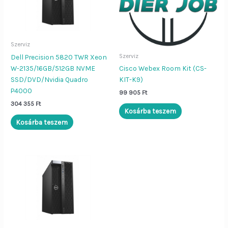
Szerviz
Szerviz
Dell Precision 5820 TWR Xeon
W-2135/16GB/512GB NVME
Cisco Webex Room Kit (CS-
SSD/DVD/Nvidia Quadro
KIT-K9)
P4000
99 905
Ft
304 355
Ft
Kosárba teszem
Kosárba teszem