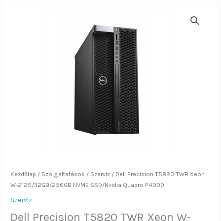
Dell
Precision
T5820
TWR
Xeon
W-
2125/32GB/256GB
NVME
SSD/Nvidia
Quadro
P4000
mennyiség
Kezdőlap
/
Szolgáltatások
/
Szerviz
/ Dell Precision T5820 TWR Xeon
W-2125/32GB/256GB NVME SSD/Nvidia Quadro P4000
Szerviz
Dell Precision T5820 TWR Xeon W-