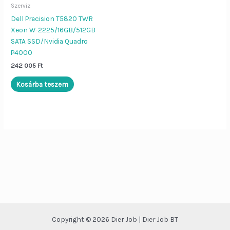
Szerviz
Dell Precision T5820 TWR
Dier Job asszisztens
Bezár
Xeon W-2225/16GB/512GB
SATA SSD/Nvidia Quadro
P4000
Szia!
Én a
Dier Job asszisztens
242 005
Ft
vagyok. Írj be egy terméknevet (pl.
„Lenovo L570”), vagy kérdezd:
Kosárba teszem
„Nyitvatartás”, „ÁSZF”, „Adatvédelem”.
Copyright © 2026 Dier Job | Dier Job BT