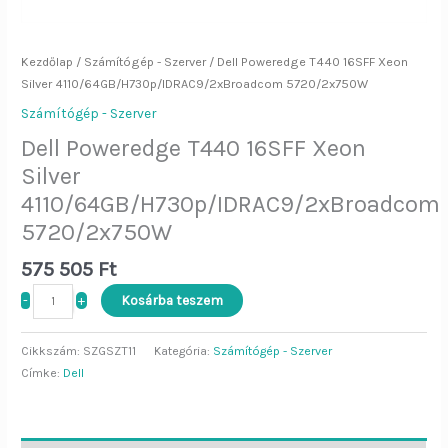
Kezdőlap
/
Számítógép - Szerver
/ Dell Poweredge T440 16SFF Xeon
Silver 4110/64GB/H730p/IDRAC9/2xBroadcom 5720/2x750W
Számítógép - Szerver
Dell Poweredge T440 16SFF Xeon
Silver
4110/64GB/H730p/IDRAC9/2xBroadcom
5720/2x750W
575 505
Ft
-
+
Kosárba teszem
Cikkszám:
SZGSZT11
Kategória:
Számítógép - Szerver
Címke:
Dell