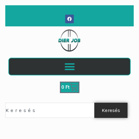
Skip
to
F
content
a
c
e
b
o
o
k
Kosár
0
Ft
Keresés
Keresés