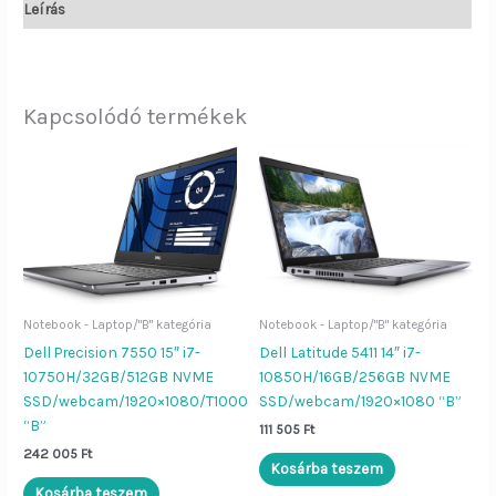
Leírás
Kapcsolódó termékek
Notebook - Laptop/"B" kategória
Notebook - Laptop/"B" kategória
Dell Precision 7550 15″ i7-
Dell Latitude 5411 14″ i7-
10750H/32GB/512GB NVME
10850H/16GB/256GB NVME
SSD/webcam/1920×1080/T1000
SSD/webcam/1920×1080 “B”
“B”
111 505
Ft
242 005
Ft
Kosárba teszem
Kosárba teszem