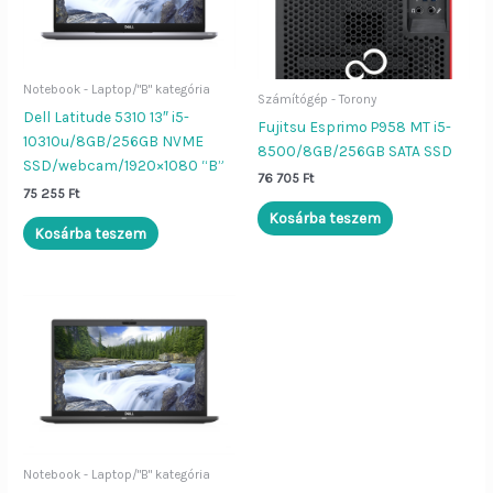
Notebook - Laptop/"B" kategória
Számítógép - Torony
Dell Latitude 5310 13″ i5-
Fujitsu Esprimo P958 MT i5-
10310u/8GB/256GB NVME
8500/8GB/256GB SATA SSD
SSD/webcam/1920×1080 “B”
76 705
Ft
75 255
Ft
Kosárba teszem
Kosárba teszem
Notebook - Laptop/"B" kategória