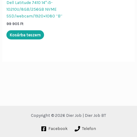
Dier Job asszisztens
Bezár
Dell Latitude 7410 14″ i5-
10210U/8GB/256GB NVME
SSD/webcam/1920×1080 “B”
Szia!
Én a
Dier Job asszisztens
99 905
Ft
vagyok. Írj be egy terméknevet (pl.
„Lenovo L570”), vagy kérdezd:
Kosárba teszem
„Nyitvatartás”, „ÁSZF”, „Adatvédelem”.
Copyright © 2026 Dier Job | Dier Job BT
Facebook
Telefon
Küldés