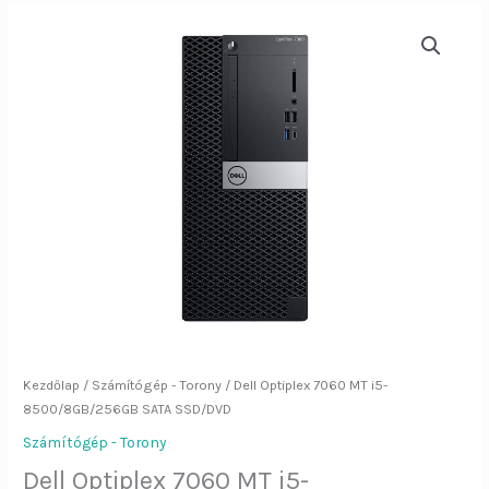
Dell
Optiplex
7060
MT
i5-
8500/8GB/256GB
SATA
SSD/DVD
mennyiség
Kezdőlap
/
Számítógép - Torony
/ Dell Optiplex 7060 MT i5-
8500/8GB/256GB SATA SSD/DVD
Számítógép - Torony
Dell Optiplex 7060 MT i5-