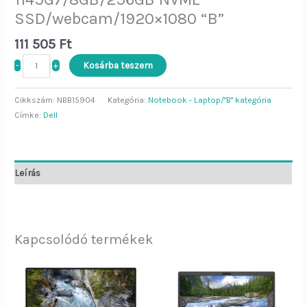
SSD/webcam/1920×1080 “B”
111 505
Ft
-
+
Kosárba teszem
Cikkszám:
NBB15904
Kategória:
Notebook - Laptop/"B" kategória
Címke:
Dell
Leírás
Kapcsolódó termékek