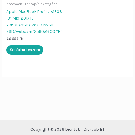
Notebook - Laptop/"B" kategória
Apple MacBook Pro 14.1 A1708
Dier Job asszisztens
Bezár
13″ Mid-2017 i5-
7360u/8GB/128GB NVME
SSD/webcam/2560×1600 “B”
Szia!
Én a
Dier Job asszisztens
66 555
Ft
vagyok. Írj be egy terméknevet (pl.
„Lenovo L570”), vagy kérdezd:
Kosárba teszem
„Nyitvatartás”, „ÁSZF”, „Adatvédelem”.
Copyright © 2026 Dier Job | Dier Job BT