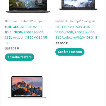
Notebook - Laptop/"B" kategória
Notebook - Laptop/"B" kategória
Dell Latitude 5530 15″ i5-
Dell Latitude 7410 14″ i5-
1245u/16GB/256GB NVME
10210U/8GB/256GB NVME
SSD/webcam/1920×1080/US
SSD/webcam/1920×1080 “B”
“B”
99 905
Ft
227 505
Ft
Kosárba teszem
Kosárba teszem