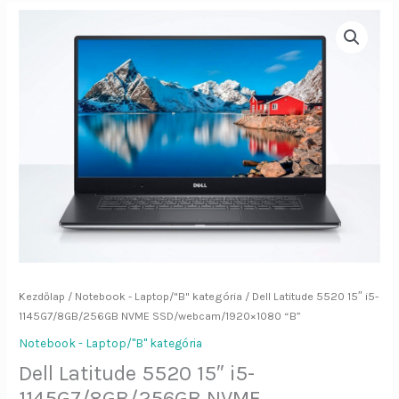
Dell
Latitude
5520
15"
i5-
1145G7/8GB/256GB
NVME
SSD/webcam/1920x1080
"B"
mennyiség
Kezdőlap
/
Notebook - Laptop/"B" kategória
/ Dell Latitude 5520 15″ i5-
1145G7/8GB/256GB NVME SSD/webcam/1920×1080 “B”
Notebook - Laptop/"B" kategória
Dell Latitude 5520 15″ i5-
1145G7/8GB/256GB NVME