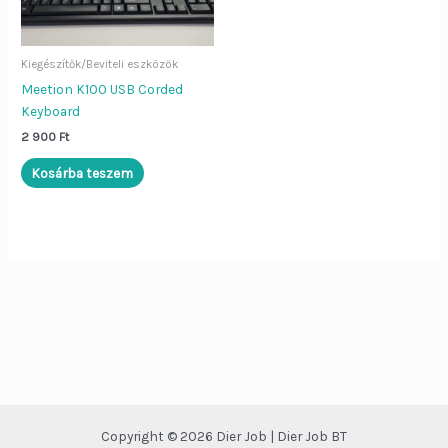
Dier Job asszisztens
Bezár
Kiegészítők/Beviteli eszközök
Meetion K100 USB Corded
Keyboard
Szia!
Én a
Dier Job asszisztens
2 900
Ft
vagyok. Írj be egy terméknevet (pl.
„Lenovo L570”), vagy kérdezd:
Kosárba teszem
„Nyitvatartás”, „ÁSZF”, „Adatvédelem”.
Copyright © 2026 Dier Job | Dier Job BT