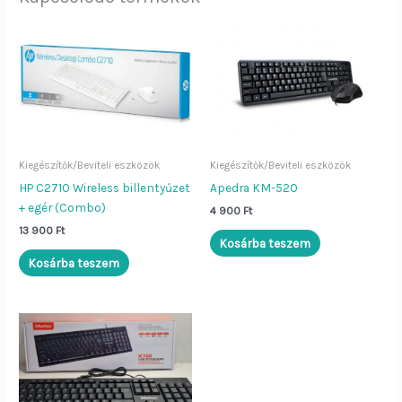
Kiegészítők/Beviteli eszközök
Kiegészítők/Beviteli eszközök
HP C2710 Wireless billentyűzet
Apedra KM-520
+ egér (Combo)
4 900
Ft
13 900
Ft
Kosárba teszem
Kosárba teszem