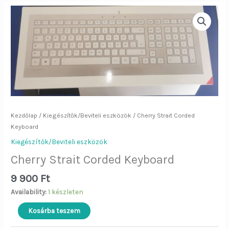
Cherry
Strait
Corded
Keyboard
mennyiség
Kezdőlap
/
Kiegészítők/Beviteli eszközök
/ Cherry Strait Corded
Keyboard
Kiegészítők/Beviteli eszközök
Cherry Strait Corded Keyboard
9 900
Ft
Availability:
1 készleten
Kosárba teszem