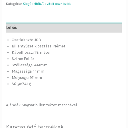
Kategória:
Kiegészítők/Beviteli eszközök
Leírás
Csatlakozó: USB
Billentyűzet kiosztása: Német
Kábelhossz: 1,8 méter
Színe: Fehér
Széllessége: 441mm
Magassága: 14mm
Mélysége: 161mm
Súlya:741 g
Ajándék Magyar billentyűzet matricával.
Kapcsolódó termékek