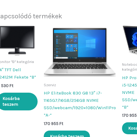
apcsolódó termékek
nitor "B" kategória
Noteboo
kategór
4″ TFT Dell
2412M Fekete “B”
HP Pro
i5-124
Szerviz
6 530
Ft
NVME
HP EliteBook 830 G8 13″ i7-
Kosárba
SSD/w
1165G7/16GB/256GB NVME
teszem
“B”
SSD/webcam/1920×1080/Win11Pro
“A-“
170 95
170 955
Ft
Kos
Kosárba teszem