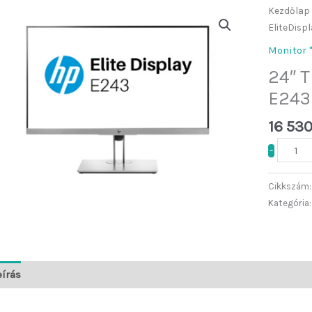
24"
TFT
HP
EliteDi
E243
Kezdőlap
Fekete/
"B"
mennyi
EliteDisp
Monitor 
24″ T
E243
16 53
-
Cikkszám
Kategória
eírás