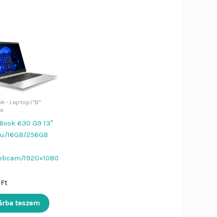
k - Laptop/"B"
ia
Bezár
Dier Job asszisztens
Book 630 G9 13″
5u/16GB/256GB
Szia!
Én a
Dier Job asszisztens
vagyok. Írj be egy terméknevet (pl.
ebcam/1920×1080
„Lenovo L570”), vagy kérdezd:
„Nyitvatartás”, „ÁSZF”,
5
Ft
„Adatvédelem”.
árba teszem