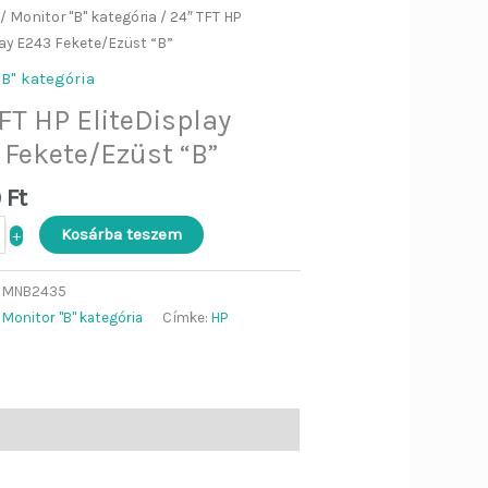
splay
/
Monitor "B" kategória
/ 24″ TFT HP
Ezüst
ség
lay E243 Fekete/Ezüst “B”
"B" kategória
FT HP EliteDisplay
 Fekete/Ezüst “B”
0
Ft
Kosárba teszem
+
:
MNB2435
:
Monitor "B" kategória
Címke:
HP