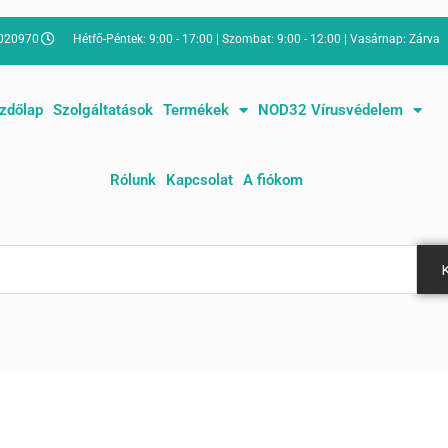
8020970
Hétfő-Péntek: 9:00 - 17:00 | Szombat: 9:00 - 12:00 | Vasárnap: Zárva
zdőlap
Szolgáltatások
Termékek
NOD32 Vírusvédelem
Rólunk
Kapcsolat
A fiókom