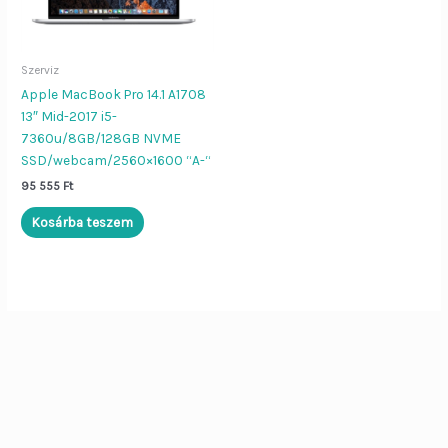
Szerviz
Apple MacBook Pro 14.1 A1708
Dier Job asszisztens
Bezár
13″ Mid-2017 i5-
7360u/8GB/128GB NVME
SSD/webcam/2560×1600 “A-“
Szia!
Én a
Dier Job asszisztens
95 555
Ft
vagyok. Írj be egy terméknevet (pl.
„Lenovo L570”), vagy kérdezd:
Kosárba teszem
„Nyitvatartás”, „ÁSZF”, „Adatvédelem”.