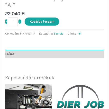
“A-“
22 040
Ft
-
+
Kosárba teszem
Cikkszám:
MNAM2417
Kategória:
Szerviz
Címke:
HP
Leírás
Kapcsolódó termékek