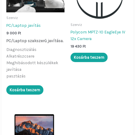
Szerviz
Szerviz
PC/Laptop javítás
Polycom MPTZ-10 EagleEye IV
9 000
Ft
12x Camera
PC/Laptop szakszerű javítása.
19 430
Ft
Diagnosztizálás
Alkatrészcsere
Kosárba teszem
Meghibásodott készülékek
javítása
pasztázás
Kosárba teszem